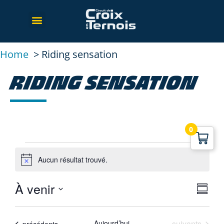
Home
Riding sensation
RIDING SENSATION
0
Aucun résultat trouvé.
Notice
À venir
NA
NA
Résu
Sélectionnez
DE
PA
la
VU
date
Évènements
Aujourd’hui
suivants
Évènements
précédents