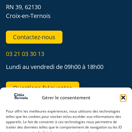
RN 39, 62130
Croix-en-Ternois
Contactez-nous
03 21 03 30 13
Lundi au vendredi de 09h00 à 18h00
Questions fréquentes
Gérer le consentement
REJOIGNEZ-NOUS
Pour offrir les meilleures expériences, nous utilisons des technologies
telles que les cookies pour stocker et/ou accéder aux informations des
appareils. Le fait de consentir à ces technologies nous permettra de
traiter des données telles que le comportement de navigation ou les ID