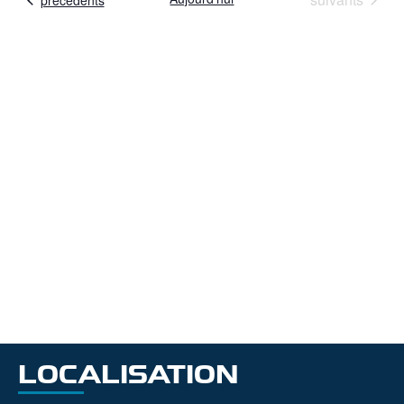
CO
ÉV
LOCALISATION