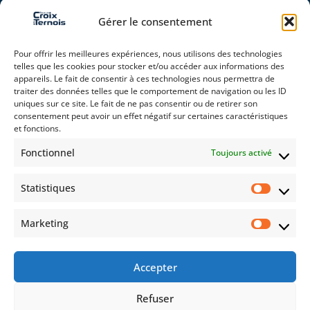
Gérer le consentement
REJOIGNEZ-NOUS
Pour offrir les meilleures expériences, nous utilisons des technologies
telles que les cookies pour stocker et/ou accéder aux informations des
appareils. Le fait de consentir à ces technologies nous permettra de
traiter des données telles que le comportement de navigation ou les ID
uniques sur ce site. Le fait de ne pas consentir ou de retirer son
consentement peut avoir un effet négatif sur certaines caractéristiques
RESTEZ CONNECTÉ(E)
et fonctions.
Fonctionnel
Toujours activé
Statistiques
Auto
Moto
Évènements
Marketing
Accepter
En vous inscrivant, vous acceptez de recevoir nos offres
promotionnelles. Pour plus d’informations, merci de
Refuser
consulter notre
Politique de confidentialité
.