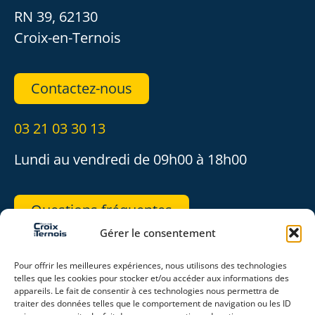
RN 39, 62130
Croix-en-Ternois
Contactez-nous
03 21 03 30 13
Lundi au vendredi de 09h00 à 18h00
Questions fréquentes
Gérer le consentement
REJOIGNEZ-NOUS
Pour offrir les meilleures expériences, nous utilisons des technologies
telles que les cookies pour stocker et/ou accéder aux informations des
appareils. Le fait de consentir à ces technologies nous permettra de
traiter des données telles que le comportement de navigation ou les ID