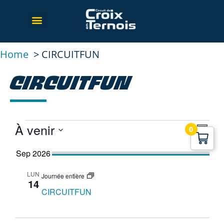
Home
CIRCUITFUN
CIRCUITFUN
À venir
NA
NA
0
Résu
Sélectionnez
DE
PA
la
Sep 2026
VU
date
CO
LUN
ÉV
Journée entière
14
CIRCUITFUN