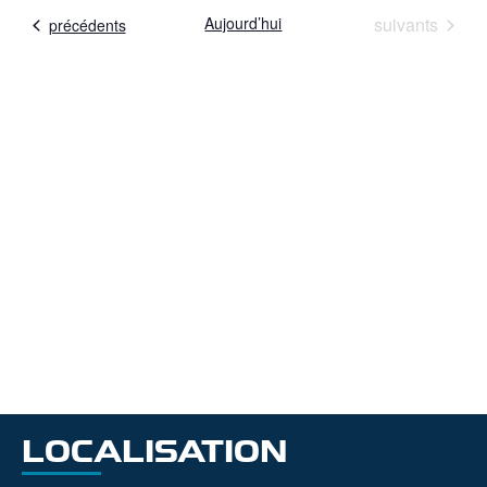
Évènements
Aujourd’hui
suivants
Évènements
précédents
LOCALISATION