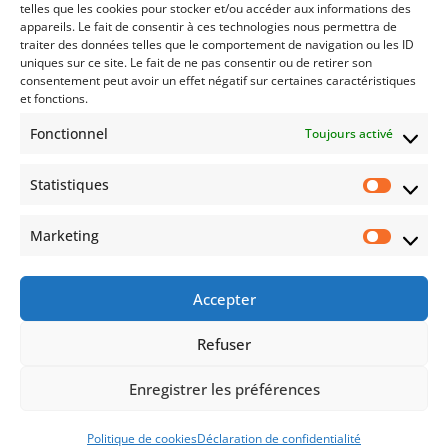
telles que les cookies pour stocker et/ou accéder aux informations des
appareils. Le fait de consentir à ces technologies nous permettra de
traiter des données telles que le comportement de navigation ou les ID
uniques sur ce site. Le fait de ne pas consentir ou de retirer son
consentement peut avoir un effet négatif sur certaines caractéristiques
RESTEZ CONNECTÉ(E)
et fonctions.
Fonctionnel
Toujours activé
Statistiques
Auto
Moto
Évènements
Marketing
Accepter
En vous inscrivant, vous acceptez de recevoir nos offres
promotionnelles. Pour plus d’informations, merci de
Refuser
consulter notre
Politique de confidentialité
.
Enregistrer les préférences
© Circuit de Croix en Ternois – Tous droits réservés –
Mentions
légales
–
CGV
Politique de cookies
Déclaration de confidentialité