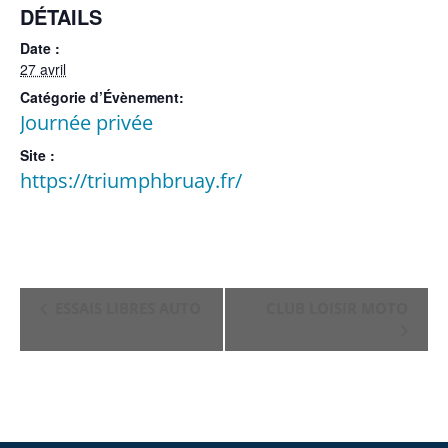
DÉTAILS
Date :
27 avril
Catégorie d’Évènement:
Journée privée
Site :
https://triumphbruay.fr/
NAVIGATION
ESSAIS LIBRES AUTO
CLUB LOISIR MOTO
ÉVÈNEMENT