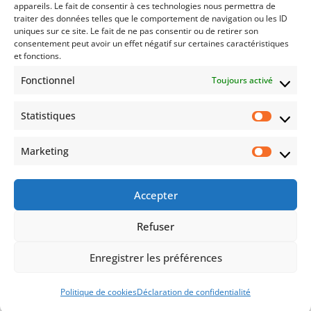
appareils. Le fait de consentir à ces technologies nous permettra de
traiter des données telles que le comportement de navigation ou les ID
uniques sur ce site. Le fait de ne pas consentir ou de retirer son
consentement peut avoir un effet négatif sur certaines caractéristiques
RESTEZ CONNECTÉ(E)
et fonctions.
Fonctionnel
Toujours activé
Statistiques
Auto
Moto
Évènements
Marketing
Accepter
En vous inscrivant, vous acceptez de recevoir nos offres
promotionnelles. Pour plus d’informations, merci de
Refuser
consulter notre
Politique de confidentialité
.
Enregistrer les préférences
© Circuit de Croix en Ternois – Tous droits réservés –
Mentions
légales
–
CGV
Politique de cookies
Déclaration de confidentialité