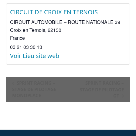
CIRCUIT DE CROIX EN TERNOIS
CIRCUIT AUTOMOBILE – ROUTE NATIONALE 39
Croix en Ternois
,
62130
France
03 21 03 30 13
Voir Lieu site web
NAVIGATION
SPRINT RACING –
SPRINT RACING –
ÉVÈNEMENT
STAGE DE PILOTAGE
STAGE DE PILOTAGE
MONOPLACE
GT