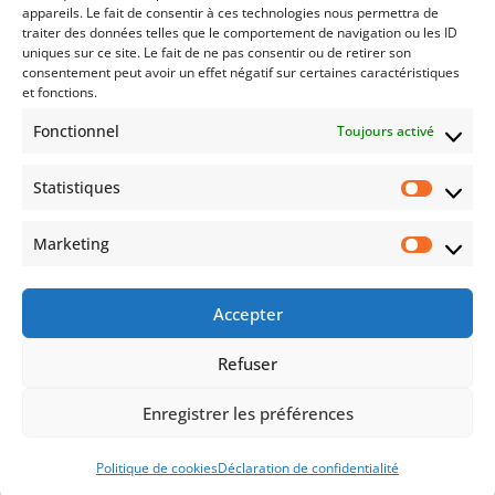
appareils. Le fait de consentir à ces technologies nous permettra de
traiter des données telles que le comportement de navigation ou les ID
uniques sur ce site. Le fait de ne pas consentir ou de retirer son
consentement peut avoir un effet négatif sur certaines caractéristiques
RESTEZ CONNECTÉ(E)
et fonctions.
Fonctionnel
Toujours activé
Statistiques
Auto
Moto
Évènements
Marketing
Accepter
En vous inscrivant, vous acceptez de recevoir nos offres
promotionnelles. Pour plus d’informations, merci de
Refuser
consulter notre
Politique de confidentialité
.
Enregistrer les préférences
© Circuit de Croix en Ternois – Tous droits réservés –
Mentions
légales
–
CGV
Politique de cookies
Déclaration de confidentialité