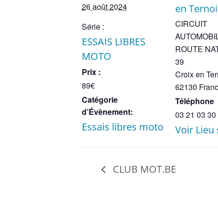
26 août 2024
en Ternoi
CIRCUIT
Série :
AUTOMOBIL
ESSAIS LIBRES
ROUTE NA
MOTO
39
Prix :
Croix en Ter
89€
62130
Fran
Catégorie
Téléphone
d’Évènement:
03 21 03 30
Essais libres moto
Voir Lieu
CLUB MOT.BE