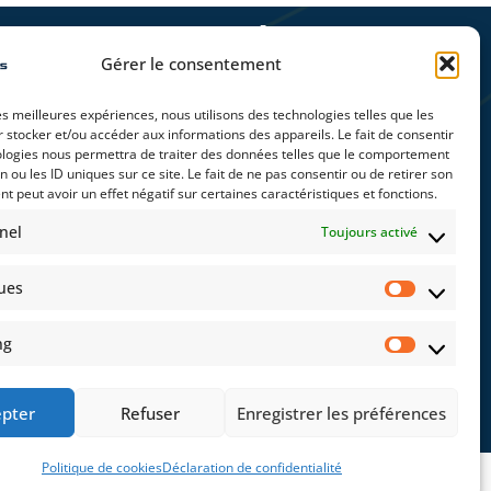
TEZ CONNECTÉ(E)
Gérer le consentement
les meilleures expériences, nous utilisons des technologies telles que les
 stocker et/ou accéder aux informations des appareils. Le fait de consentir
ologies nous permettra de traiter des données telles que le comportement
Moto
Évènements
n ou les ID uniques sur ce site. Le fait de ne pas consentir ou de retirer son
 peut avoir un effet négatif sur certaines caractéristiques et fonctions.
nel
Toujours activé
crivant, vous acceptez de recevoir nos offres
ques
lles. Pour plus d’informations, merci de
notre
Politique de confidentialité
.
ng
epter
Refuser
Enregistrer les préférences
Politique de cookies
Déclaration de confidentialité
–
CGV