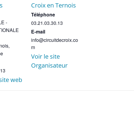
s
Croix en Ternois
Téléphone
E -
03.21.03.30.13
TIONALE
E-mail
info@circuitdecroix.co
nois
,
m
ce
Voir le site
Organisateur
 13
 site web