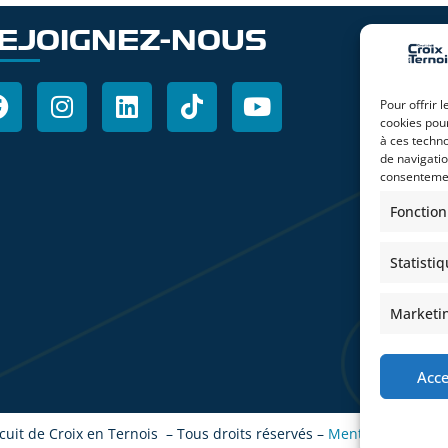
EJOIGNEZ-NOUS
RES
Pour offrir 
cookies pour
à ces techn
Auto
de navigatio
consentement
Fonction
En vous ins
Statisti
promotionne
consulter 
Marketi
Acc
cuit de Croix en Ternois – Tous droits réservés –
Mentions légales