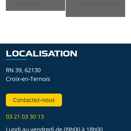
NAVIGATION
THIBAUT TP
ESSAIS LIBRES MOTO
ÉVÈNEMENT
LOCALISATION
RN 39, 62130
Croix-en-Ternois
Contactez-nous
03 21 03 30 13
Lundi au vendredi de 09h00 à 18h00